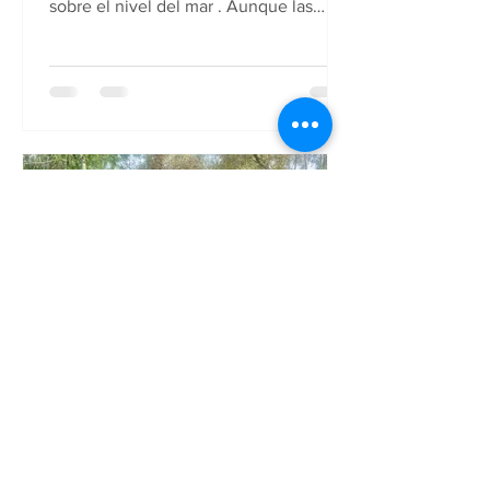
sobre el nivel del mar . Aunque las
montañas y paisajes son
impresionantes, la altitud puede
generar un estrés adicional en el
cuerpo. Muchas personas
experimentan fatiga, menor energía,
recuperación más lenta o dificultad
para rendir al mismo nivel de siempre .
Aquí es donde la terapia de oxígeno
hiperbárico (HBOT) puede marcar una
diferencia importante. Ya sea que
busques mejorar tu rendimiento
deportivo,
ReEnergize Cusco
7 jun 2025
1 min de lectura
Campamento de carreras