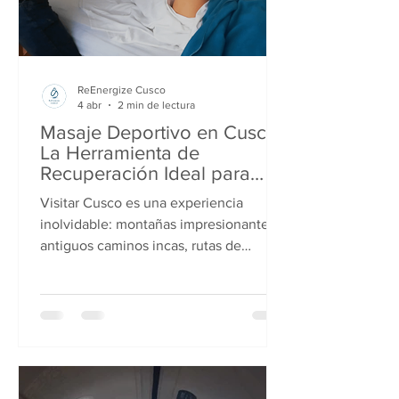
ReEnergize Cusco
4 abr
2 min de lectura
Masaje Deportivo en Cusco:
La Herramienta de
Recuperación Ideal para
Trekkeros, Corredores y
Visitar Cusco es una experiencia
Viajeros Activos
inolvidable: montañas impresionantes,
antiguos caminos incas, rutas de
trekking de clase mundial y una cultura
vibrante . Pero a 3,400 metros sobre el
nivel del mar , tu cuerpo trabaja más de
lo que imaginas. Ya sea que te estés
preparando para Machu Picchu ,
recorriendo rutas como Salkantay o
Ausangate , o entrenando en altura, tus