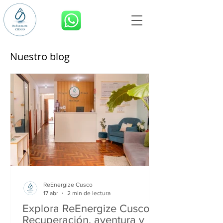
RESERVA AHORA
Nuestro blog
ReEnergize Cusco
17 abr
2 min de lectura
Explora ReEnergize Cusco:
Recuperación, aventura y