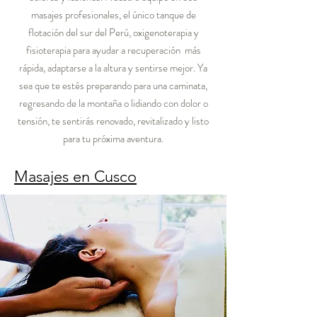
masajes profesionales, el único tanque de
flotación del sur del Perú, oxigenoterapia y
fisioterapia para ayudar a
recuperación
más
rápida, adaptarse a la altura y sentirse mejor. Ya
sea que te estés preparando para una caminata,
regresando de la montaña o lidiando con dolor o
tensión, te sentirás renovado, revitalizado y listo
para tu próxima aventura.
Masajes en Cusco