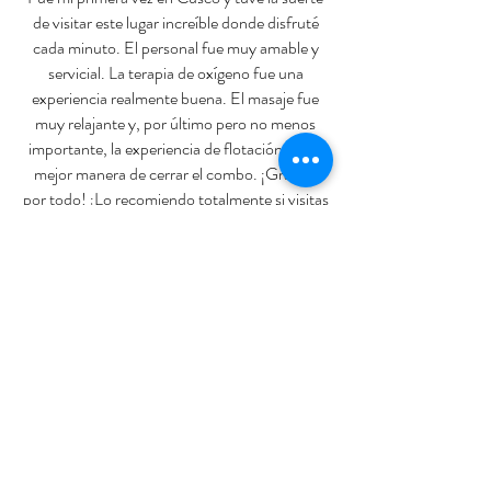
de visitar este lugar increíble donde disfruté
cada minuto. El personal fue muy amable y
servicial. La terapia de oxígeno fue una
experiencia realmente buena. El masaje fue
muy relajante y, por último pero no menos
importante, la experiencia de flotación fue la
mejor manera de cerrar el combo. ¡Gracias
por todo! ¡Lo recomiendo totalmente si visitas
Cusco!
Zoe
Para mas reseñas por favor visitanos
en TripAdvisor haciendo click
aquí
Contáctanos
Si desea reservar con nosotros, puede: