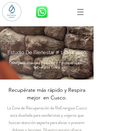
RESERVA AHORA
Estudio De Bienestar # 1 De Cusco
Oxígeno, Masajes, Flotación y Fisioterapia en
ReEnergize Cusco
Recupérate más rápido y Respira
mejor en Cusco.
La Zona de Recuperación de ReEnergize Cusco
esta
diseñada
para senderistas y viajeros que
buscan atención experta para aliviar o prevenir
dolores y lesiones. Nuestro equipo ofrece