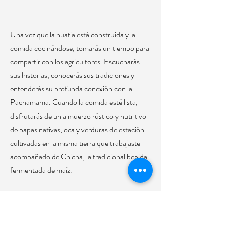
Una vez que la huatia está construida y la
comida cocinándose, tomarás un tiempo para
compartir con los agricultores. Escucharás
sus historias, conocerás sus tradiciones y
entenderás su profunda conexión con la
Pachamama. Cuando la comida esté lista,
disfrutarás de un almuerzo rústico y nutritivo
de papas nativas, oca y verduras de estación
cultivadas en la misma tierra que trabajaste —
acompañado de Chicha, la tradicional bebida
fermentada de maíz.
Al participar en esta experiencia, haces más
que aprender sobre el pasado — ayudas a
preservarlo. Tu visita ofrece ingresos