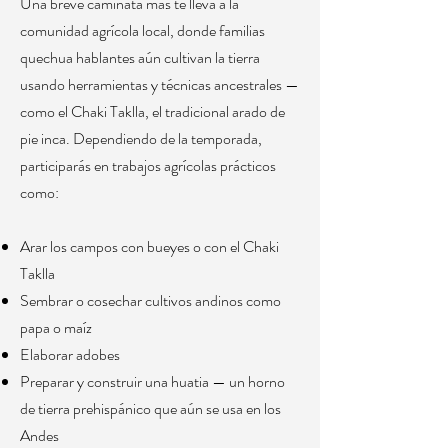
Una breve caminata más te lleva a la
comunidad agrícola local, donde familias
quechua hablantes aún cultivan la tierra
usando herramientas y técnicas ancestrales —
como el Chaki Taklla, el tradicional arado de
pie inca. Dependiendo de la temporada,
participarás en trabajos agrícolas prácticos
como:
Arar los campos con bueyes o con el Chaki
Taklla
Sembrar o cosechar cultivos andinos como
papa o maíz
Elaborar adobes
Preparar y construir una huatia — un horno
de tierra prehispánico que aún se usa en los
Andes